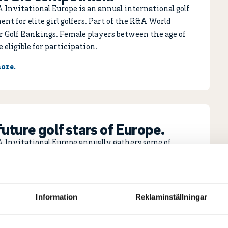
nvitational Europe is an annual international golf
nt for elite girl golfers. Part of the R&A World
Golf Rankings. Female players between the age of
e eligible for participation.
ore.
uture golf stars of Europe.
Invitational Europe annually gathers some of
best elite girl golfers. The participants compete for
ht-after spots in the Annika Invitational USA, as
important ranking points in the hunt for
ation positions to the PING Junior Solheim Cup.
Information
Reklaminställningar
 of participants.