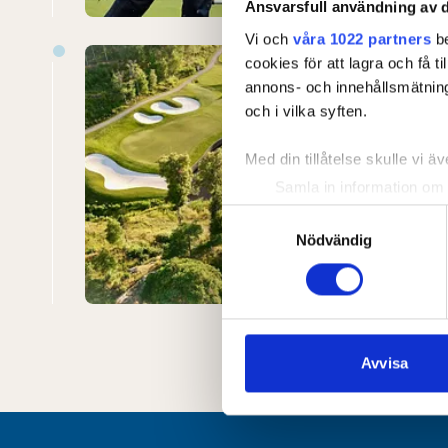
Ansvarsfull användning av d
Vi och
våra 1022 partners
be
cookies för att lagra och få t
The 
annons- och innehållsmätning
och i vilka syften.
The 202
will be 
Med din tillåtelse skulle vi äve
Sweden’s
Samla in information om 
1937 and
Identifiera din enhet gen
Samtyckesval
Upsala 
Ta reda på mer om hur dina pe
Nödvändig
Read mo
eller dra tillbaka ditt samtyc
Vi använder enhetsidentifierar
sociala medier och analysera 
till de sociala medier och a
Avvisa
med annan information som du 