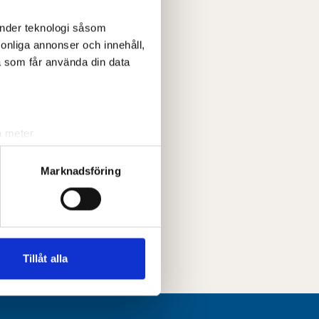
änder teknologi såsom
rsonliga annonser och innehåll,
a som får använda din data
a meter
k)
ljsektionen
. Du kan ändra
Marknadsföring
andahålla funktioner för
n information från din enhet
 tur kombinera informationen
Tillåt alla
deras tjänster.