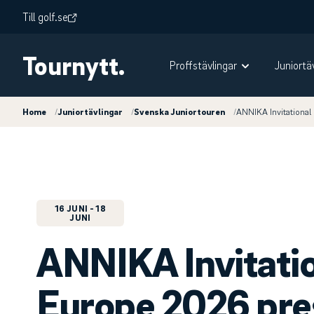
Till golf.se
Tournytt.
Proffstävlingar
Juniortä
Home
/
Juniortävlingar
/
Svenska Juniortouren
/
ANNIKA Invitationa
16 JUNI
- 18
JUNI
ANNIKA Invitati
Europe 2026 pre