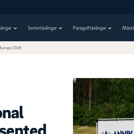
vlingar
Seniortävlingar
Paragolftävlingar
Mäste
l Europe 2026
onal
sented