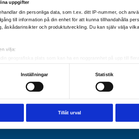
ina uppgifter
handlar din personliga data, som t.ex. ditt IP-nummer, och anv
illgång till information på din enhet för att kunna tillhandahålla pe
venue – Upsala Golf Club.
, åskådarinsikter och produktutveckling. Du kan själv välja vilk
6 ANNIKA Invitational Europe presented by Ahlsell
hosted at Upsala Golf Club, just one hour north of
n vilja:
 capital Stockholm. The golf club was founded in
din geografiska plats som kan ha en noggrannhet på upp till fler
 today the facility offers 36 holes of golf. In 2025
om att aktivt skanna den för specifika kännetecken (fingeravtryc
GC hosted the HotelPlanner Tour event Dormy Open.
rsonliga uppgifter behandlas och ställ in dina preferenser i
deta
Inställningar
Statistik
re.
ke när som helst från cookie-förklaringen.
e för att anpassa innehållet och annonserna till användarna, tillh
vår trafik. Vi vidarebefordrar även sådana identifierare och anna
nnons- och analysföretag som vi samarbetar med. Dessa kan i sin
Tillåt urval
har tillhandahållit eller som de har samlat in när du har använt 