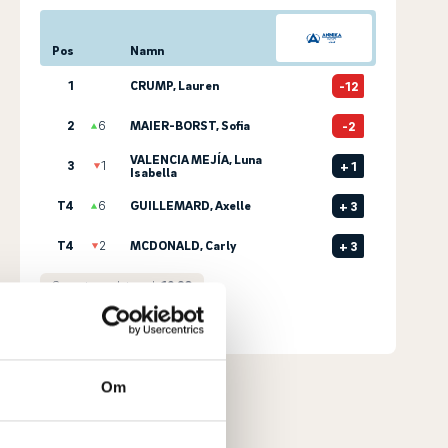
Pos
Namn
1
CRUMP, Lauren
-12
2
6
MAIER-BORST, Sofia
-2
VALENCIA MEJÍA, Luna
3
1
+
1
Isabella
T4
6
GUILLEMARD, Axelle
+
3
T4
2
MCDONALD, Carly
+
3
Senast uppdaterad:
19:20
Se full leaderboard
Om