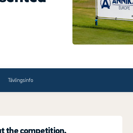
Tävlingsinfo
t the competition.