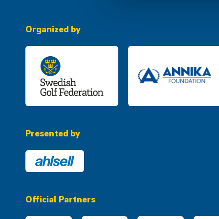
Organized by
Presented by
Official Partners