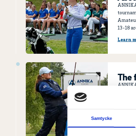
ANNIKA I
tourname
Amateur 
13-18 ar
Learn m
The f
ANNIKA 
Europes 
the soug
well as 
qualific
Samtycke
See list