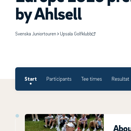
by Ahlsell
Svenska Juniortouren
Upsala Golfklubb
Start
Participants
Tee times
Resultat
Abou