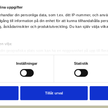
ina uppgifter
handlar din personliga data, som t.ex. ditt IP-nummer, och anv
illgång till information på din enhet för att kunna tillhandahålla pe
, åskådarinsikter och produktutveckling. Du kan själv välja vilk
n vilja:
din geografiska plats som kan ha en noggrannhet på upp till fler
om att aktivt skanna den för specifika kännetecken (fingeravtryc
rsonliga uppgifter behandlas och ställ in dina preferenser i
deta
Inställningar
Statistik
ke när som helst från cookie-förklaringen.
e för att anpassa innehållet och annonserna till användarna, tillh
vår trafik. Vi vidarebefordrar även sådana identifierare och anna
nnons- och analysföretag som vi samarbetar med. Dessa kan i sin
Tillåt urval
har tillhandahållit eller som de har samlat in när du har använt 