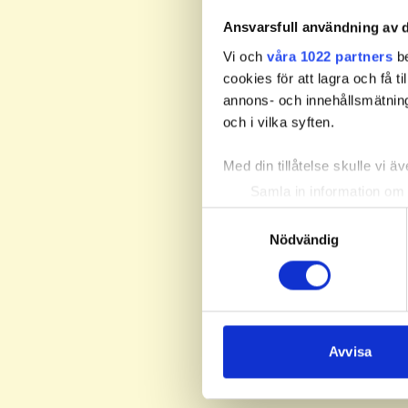
Ansvarsfull användning av d
Vi och
våra 1022 partners
be
cookies för att lagra och få t
annons- och innehållsmätning
och i vilka syften.
Med din tillåtelse skulle vi äve
Samla in information om 
Identifiera din enhet gen
Samtyckesval
Ta reda på mer om hur dina pe
Nödvändig
eller dra tillbaka ditt samtyc
Vi använder enhetsidentifierar
sociala medier och analysera 
till de sociala medier och a
Avvisa
med annan information som du 