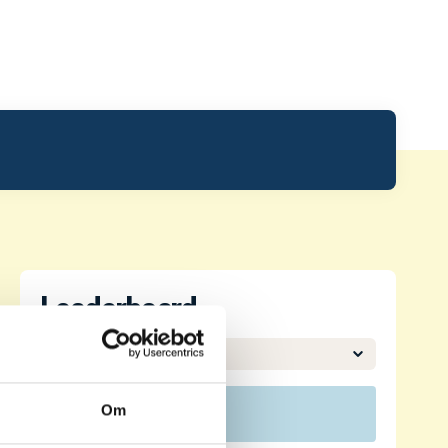
Leaderboard.
Om
Pos
Namn