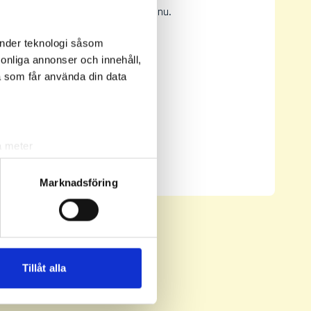
Inga resultat tillgängliga ännu.
änder teknologi såsom
rsonliga annonser och innehåll,
a som får använda din data
a meter
Senast uppdaterad:
16:47
k)
Se full leaderboard
ljsektionen
. Du kan ändra
Marknadsföring
andahålla funktioner för
n information från din enhet
 tur kombinera informationen
Tillåt alla
deras tjänster.