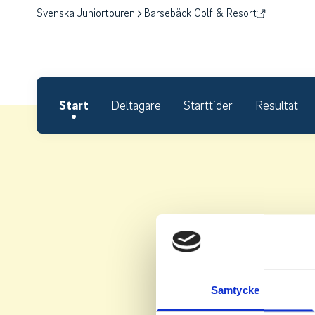
Svenska Juniortouren
Barsebäck Golf & Resort
Start
Deltagare
Starttider
Resultat
Samtycke