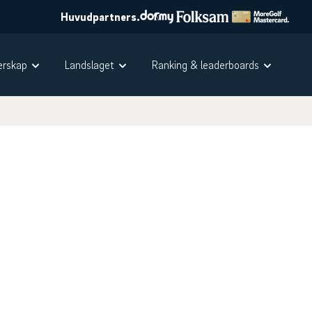
Huvudpartners.
rskap
Landslaget
Ranking & leaderboards