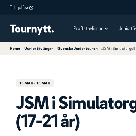
Till golf.se
Tournytt.
Proffstävlingar
Juniortä
Home
/
Juniortävlingar
/
Svenska Juniortouren
/
JSM i Simulatorgolf
15 MAR
- 15 MAR
JSM i Simulator
(17-21 år)