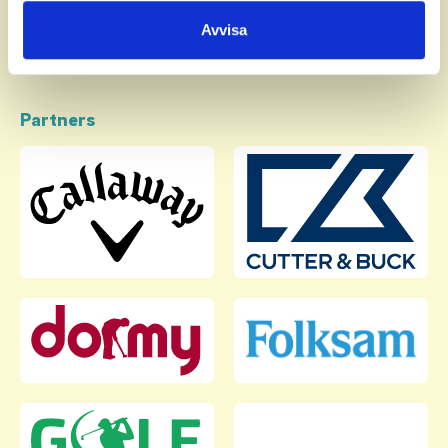
samlat in när du har använt deras tjänster.
Avvisa
Partners