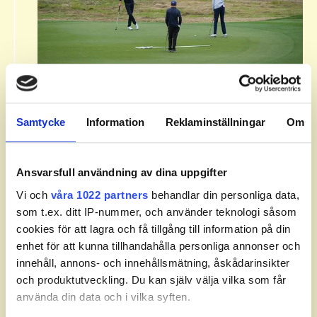
Om Svenska Juniortouren Division
1.​
Samtycke
Information
Reklaminställningar
Om
Svenska Juniortouren Division 1 är den tredje
och näst högsta av tourens fyra nivåer:
division 3, division 2, division 1 och elit.
Ansvarsfull användning av dina uppgifter
Tävlingen ingår i SGF Golf Ranking och World
Vi och
våra 1022 partners
behandlar din personliga data,
Amateur Golf Ranking. Handicapgräsen är 6,0
som t.ex. ditt IP-nummer, och använder teknologi såsom
för pojkar och 10,0 för flickor.
cookies för att lagra och få tillgång till information på din
enhet för att kunna tillhandahålla personliga annonser och
Läs mer om Svenska Juniortouren och dess
innehåll, annons- och innehållsmätning, åskådarinsikter
divisioner.
och produktutveckling. Du kan själv välja vilka som får
använda din data och i vilka syften.