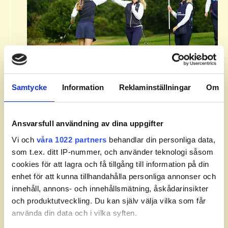
Om Svenska Juniortouren Division
2.​
Samtycke
Information
Reklaminställningar
Om
Svenska Juniortouren Division 2 är den andra
av tourens fyra nivåer: division 3, division 2,
division 1 och elit. Handicapgränsen är 10,0
Ansvarsfull användning av dina uppgifter
för pojkar och 14,0 för flickor.​
Vi och
våra 1022 partners
behandlar din personliga data,
som t.ex. ditt IP-nummer, och använder teknologi såsom
​Läs mer om Svenska Juniortouren och dess
cookies för att lagra och få tillgång till information på din
divisioner.
enhet för att kunna tillhandahålla personliga annonser och
innehåll, annons- och innehållsmätning, åskådarinsikter
och produktutveckling. Du kan själv välja vilka som får
använda din data och i vilka syften.