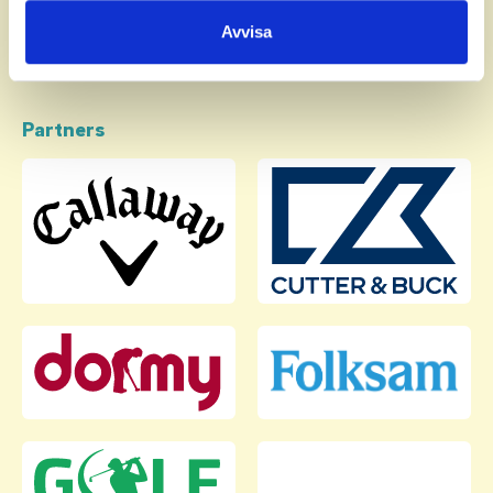
samlat in när du har använt deras tjänster.
Avvisa
Partners