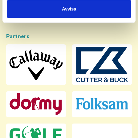
samlat in när du har använt deras tjänster.
Avvisa
Partners