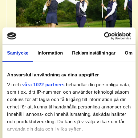
Om Svenska Juniortouren Division
2.​
Samtycke
Information
Reklaminställningar
Om
Svenska Juniortouren Division 2 är den andra
av tourens fyra nivåer: division 3, division 2,
division 1 och elit. Handicapgränsen är 10,0
Ansvarsfull användning av dina uppgifter
för pojkar och 14,0 för flickor.​
Vi och
våra 1022 partners
behandlar din personliga data,
som t.ex. ditt IP-nummer, och använder teknologi såsom
​Läs mer om Svenska Juniortouren och dess
cookies för att lagra och få tillgång till information på din
divisioner.
enhet för att kunna tillhandahålla personliga annonser och
innehåll, annons- och innehållsmätning, åskådarinsikter
och produktutveckling. Du kan själv välja vilka som får
använda din data och i vilka syften.