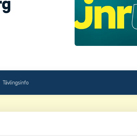
rg
Tävlingsinfo
ivision 2.