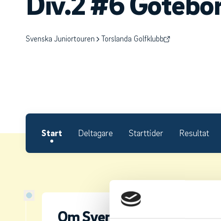
Div.2 #6 Götebo
Svenska Juniortouren
Torslanda Golfklubb
Start
Deltagare
Starttider
Resultat
Om Svenska Juniortouren D