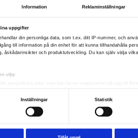
 tourens fyra nivåer:
division 3, division 2 och
Information
Reklaminställningar
r pojkar och 14,0 för flickor.
isioner.
ina uppgifter
handlar din personliga data, som t.ex. ditt IP-nummer, och anv
illgång till information på din enhet för att kunna tillhandahålla pe
, åskådarinsikter och produktutveckling. Du kan själv välja vilk
n vilja:
din geografiska plats som kan ha en noggrannhet på upp till fler
om att aktivt skanna den för specifika kännetecken (fingeravtryc
rsonliga uppgifter behandlas och ställ in dina preferenser i
deta
Inställningar
Statistik
ke när som helst från cookie-förklaringen.
e för att anpassa innehållet och annonserna till användarna, tillh
vår trafik. Vi vidarebefordrar även sådana identifierare och anna
nnons- och analysföretag som vi samarbetar med. Dessa kan i sin
Tillåt urval