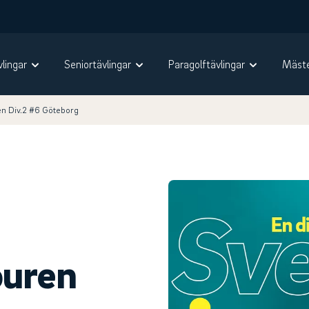
vlingar
Seniortävlingar
Paragolftävlingar
Mäste
en Div.2 #6 Göteborg
ouren