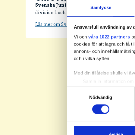
Svenska Juniortouren Elit är den andra av
Samtycke
division 1 och elit. Handicapgränsen är 10,0 fö
Läs mer om Svenska Juniortouren och dess div
Ansvarsfull användning av d
Vi och
våra 1022 partners
be
cookies för att lagra och få t
annons- och innehållsmätning
och i vilka syften.
Med din tillåtelse skulle vi äve
Samla in information om 
Identifiera din enhet gen
Samtyckesval
Ta reda på mer om hur dina pe
Nödvändig
eller dra tillbaka ditt samtyc
Vi använder enhetsidentifierar
sociala medier och analysera 
till de sociala medier och a
Avvisa