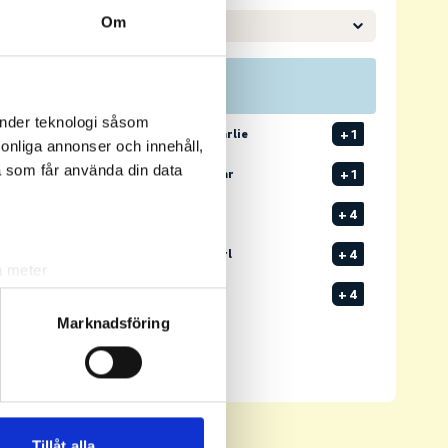
Om
Pos
Namn
änder teknologi såsom
1
LUNDKVIST, Charlie
+
1
rsonliga annonser och innehåll,
a som får använda din data
2
3
BRORSSON, Vidar
+
1
T3
12
NORLIN, Oscar
+
4
T3
4
GRIMSLÄTT, Carl
+
4
a meter
k)
T3
1
LUND, Oscar
+
4
ljsektionen
. Du kan ändra
Marknadsföring
Senast uppdaterad:
15:39
Se full leaderboard
andahålla funktioner för
n information från din enhet
 tur kombinera informationen
Tillåt alla