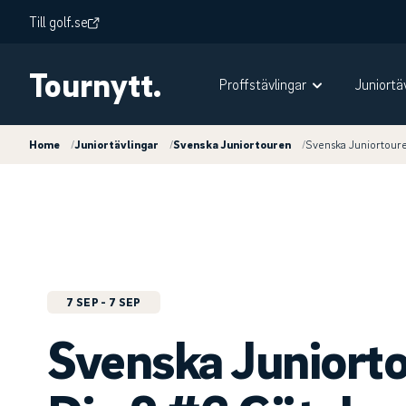
Till golf.se
Tournytt.
Proffstävlingar
Juniortä
Home
/
Juniortävlingar
/
Svenska Juniortouren
/
Svenska Juniortour
7 SEP
- 7 SEP
Svenska Juniort