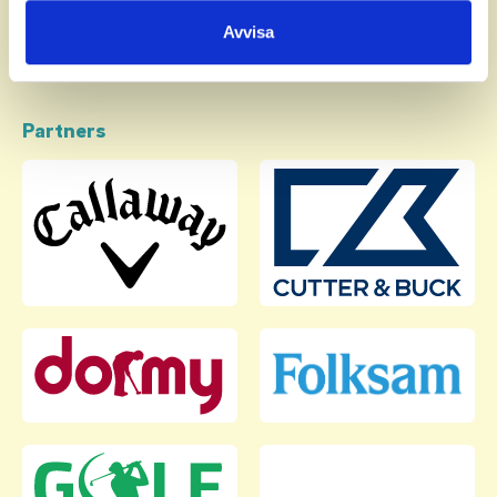
samlat in när du har använt deras tjänster.
Avvisa
Partners