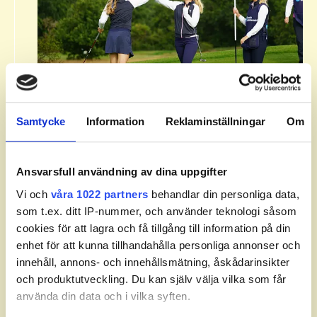
Om Svenska Juniortouren Division
2.​
Samtycke
Information
Reklaminställningar
Om
Svenska Juniortouren Division 2 är den andra
av tourens fyra nivåer: division 3, division 2,
division 1 och elit. Handicapgränsen är 10,0
Ansvarsfull användning av dina uppgifter
för pojkar och 14,0 för flickor.​
Vi och
våra 1022 partners
behandlar din personliga data,
som t.ex. ditt IP-nummer, och använder teknologi såsom
​Läs mer om Svenska Juniortouren och dess
cookies för att lagra och få tillgång till information på din
divisioner.
enhet för att kunna tillhandahålla personliga annonser och
innehåll, annons- och innehållsmätning, åskådarinsikter
och produktutveckling. Du kan själv välja vilka som får
använda din data och i vilka syften.