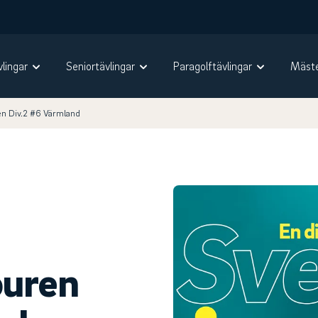
vlingar
Seniortävlingar
Paragolftävlingar
Mäste
en Div.2 #6 Värmland
ouren