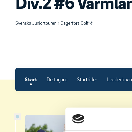
Div.2 #6 Värmla
Svenska Juniortouren
Degerfors Golf
Start
Deltagare
Starttider
Leaderboar
Om S