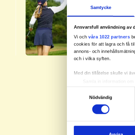
2.​
Samtycke
Svenska 
fyra nivå
Ansvarsfull användning av d
Handicap
Vi och
våra 1022 partners
be
​Läs me
cookies för att lagra och få t
annons- och innehållsmätning
och i vilka syften.
Med din tillåtelse skulle vi äve
Samla in information om 
Identifiera din enhet gen
Samtyckesval
Ta reda på mer om hur dina pe
Nödvändig
eller dra tillbaka ditt samtyc
Vi använder enhetsidentifierar
sociala medier och analysera 
till de sociala medier och a
Avvisa