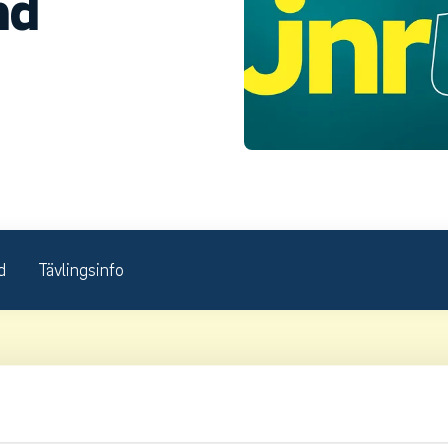
nd
d
Tävlingsinfo
venska Juniortouren Division