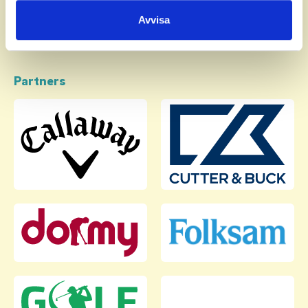
samlat in när du har använt deras tjänster.
Avvisa
Partners