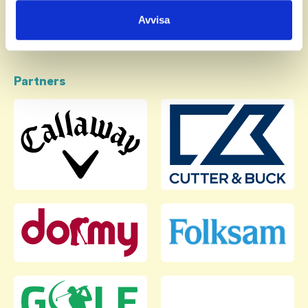
samlat in när du har använt deras tjänster.
Avvisa
Partners