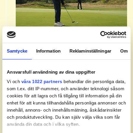
Om Svenska Juniortouren Division
3.​
Samtycke
Information
Reklaminställningar
Om
Svenska Juniortouren Division 3 är den första
av tourens fyra nivåer: division 3, division 2,
division 1 och elit. Handicapgränsen är 30,0
Ansvarsfull användning av dina uppgifter
för pojkar och flickor.​
Vi och
våra 1022 partners
behandlar din personliga data,
som t.ex. ditt IP-nummer, och använder teknologi såsom
​Läs mer om Svenska Juniortouren och dess
cookies för att lagra och få tillgång till information på din
divisioner.
enhet för att kunna tillhandahålla personliga annonser och
innehåll, annons- och innehållsmätning, åskådarinsikter
och produktutveckling. Du kan själv välja vilka som får
använda din data och i vilka syften.