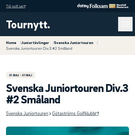
Till golf.se
Tournytt.
Home
/
Juniortävlingar
/
Svenska Juniortouren
/
Svenska Juniortouren Div.3 #2 Småland
31 MAJ
- 31 MAJ
Svenska Juniortouren Div.3
#2 Småland
Svenska Juniortouren
Götaströms Golfklubb