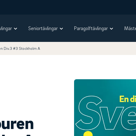
vlingar
Seniortävlingar
Paragolftävlingar
Mäste
en Div.3 #3 Stockholm A
ouren