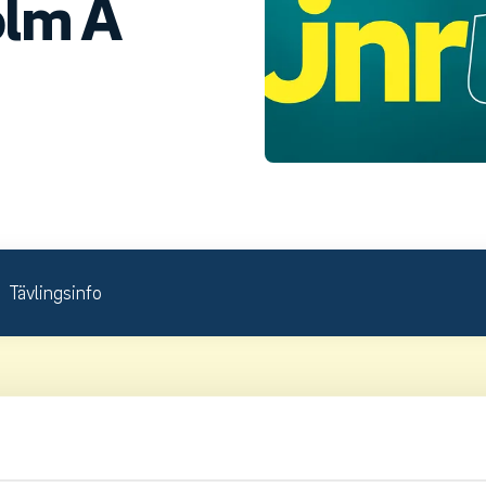
olm A
Tävlingsinfo
venska Juniortouren Division