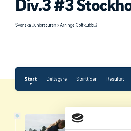
Div.3 #3 Stockh
Svenska Juniortouren
Arninge Golfklubb
Start
Deltagare
Starttider
Resultat
Om S