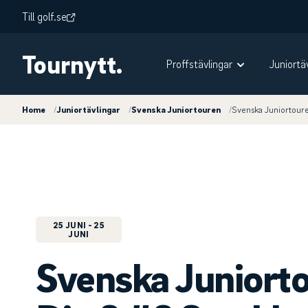
Till golf.se
Tournytt.
Proffstävlingar
Juniortä
Home
/
Juniortävlingar
/
Svenska Juniortouren
/
Svenska Juniortour
25 JUNI
- 25
JUNI
Svenska Juniort