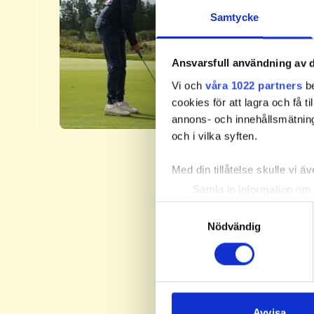
3.​
Samtycke
Svenska 
fyra nivå
Ansvarsfull användning av d
Handicap
Vi och
våra 1022 partners
be
​Läs me
cookies för att lagra och få t
annons- och innehållsmätning
och i vilka syften.
Med din tillåtelse skulle vi äve
Samla in information om 
Identifiera din enhet gen
Samtyckesval
Ta reda på mer om hur dina pe
Nödvändig
eller dra tillbaka ditt samtyc
Vi använder enhetsidentifierar
sociala medier och analysera 
till de sociala medier och a
Avvisa