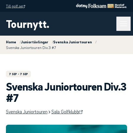
Till golf.se
Tournytt.
Home
/
Juniortävlingar
/
Svenska Juniortouren
/
Svenska Juniortouren Div.3 #7
7 SEP
- 7 SEP
Svenska Juniortouren Div.3
#7
Svenska Juniortouren
Sala Golfklubb