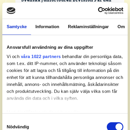
Svenska Juniortouren Division 3 är den
första av tourens fyra nivåer:
division 3,
division 2 och division 1 och elit.
Handicapgränsen är 30,0 för pojkar och
Samtycke
Information
Reklaminställningar
Om
flickor.
Läs mer om Svenska Juniortouren och dess
Ansvarsfull användning av dina uppgifter
divisioner.
Vi och
våra 1022 partners
behandlar din personliga data,
som t.ex. ditt IP-nummer, och använder teknologi såsom
cookies för att lagra och få tillgång till information på din
enhet för att kunna tillhandahålla personliga annonser och
innehåll, annons- och innehållsmätning, åskådarinsikter
Leaderboard.
och produktutveckling. Du kan själv välja vilka som får
använda din data och i vilka syften.
Med din tillåtelse skulle vi även vilja:
Pos
Namn
Samla in information om din geografiska plats som
Samtyckesval
Nödvändig
kan ha en noggrannhet på upp till flera meter
1
BLOMBERG, Carl
+
3