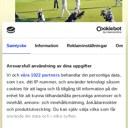
Om Svenska Juniortouren Elit.​
Samtycke
Information
Reklaminställningar
Om
Svenska Juniortouren Elit är den högsta av
tourens fyra nivåer: division 3, division 2,
division 1 och elit. Tävlingen ingår i SGF Golf
Ansvarsfull användning av dina uppgifter
Ranking och World Amateur Golf Ranking.​
Vi och
våra 1022 partners
behandlar din personliga data,
Läs mer om Svenska Juniortouren och dess
som t.ex. ditt IP-nummer, och använder teknologi såsom
divisioner.
cookies för att lagra och få tillgång till information på din
enhet för att kunna tillhandahålla personliga annonser och
innehåll, annons- och innehållsmätning, åskådarinsikter
och produktutveckling. Du kan själv välja vilka som får
använda din data och i vilka syften.
Leaderboard.