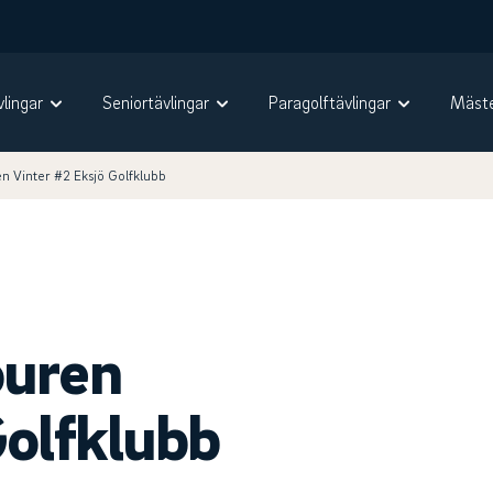
vlingar
Seniortävlingar
Paragolftävlingar
Mäste
n Vinter #2 Eksjö Golfklubb
ouren
Golfklubb