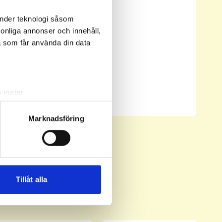
änder teknologi såsom
rsonliga annonser och innehåll,
a som får använda din data
Senast uppdaterad:
03:01
a meter
Se full leaderboard
k)
ljsektionen
. Du kan ändra
Marknadsföring
andahålla funktioner för
n information från din enhet
 tur kombinera informationen
Tillåt alla
deras tjänster.