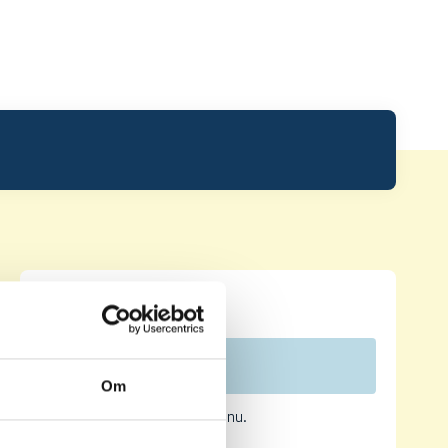
Leaderboard.
Pos
Namn
Om
Inga resultat tillgängliga ännu.