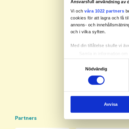
Ansvarsfull användning av d
Vi och
våra 1022 partners
be
cookies för att lagra och få t
annons- och innehållsmätning
och i vilka syften.
Med din tillåtelse skulle vi äve
Samla in information om 
Identifiera din enhet gen
Samtyckesval
Ta reda på mer om hur dina pe
Nödvändig
eller dra tillbaka ditt samtyc
Vi använder enhetsidentifierar
sociala medier och analysera 
till de sociala medier och a
Avvisa
med annan information som du 
Partners