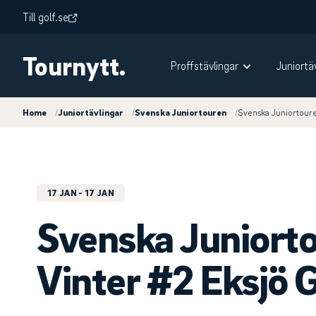
Till golf.se
Tournytt.
Proffstävlingar
Juniortä
Home
/
Juniortävlingar
/
Svenska Juniortouren
/
Svenska Juniortoure
17 JAN
- 17 JAN
Svenska Juniort
Vinter #2 Eksjö 