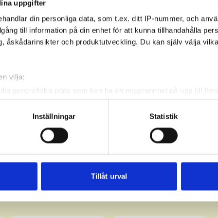
ina uppgifter
handlar din personliga data, som t.ex. ditt IP-nummer, och anv
illgång till information på din enhet för att kunna tillhandahålla pe
, åskådarinsikter och produktutveckling. Du kan själv välja vilk
n vilja:
din geografiska plats som kan ha en noggrannhet på upp till fler
om att aktivt skanna den för specifika kännetecken (fingeravtryc
rsonliga uppgifter behandlas och ställ in dina preferenser i
deta
Inställningar
Statistik
ke när som helst från cookie-förklaringen.
e för att anpassa innehållet och annonserna till användarna, tillh
vår trafik. Vi vidarebefordrar även sådana identifierare och anna
nnons- och analysföretag som vi samarbetar med. Dessa kan i sin
Tillåt urval
har tillhandahållit eller som de har samlat in när du har använt 