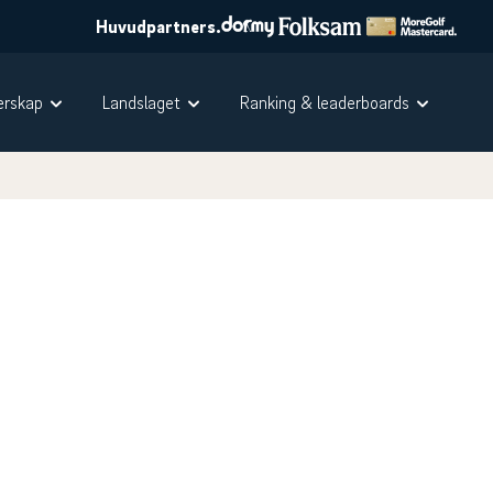
Huvudpartners.
rskap
Landslaget
Ranking & leaderboards