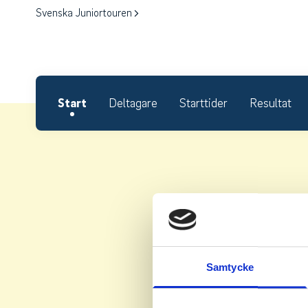
Svenska Juniortouren
Start
Deltagare
Starttider
Resultat
Samtycke