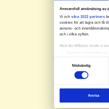
Ansvarsfull användning av d
Vi och
våra 1022 partners
be
cookies för att lagra och få t
annons- och innehållsmätning
och i vilka syften.
Med din tillåtelse skulle vi äve
Samla in information om 
Identifiera din enhet gen
Samtyckesval
Ta reda på mer om hur dina pe
Nödvändig
eller dra tillbaka ditt samtyc
Vi använder enhetsidentifierar
sociala medier och analysera 
till de sociala medier och a
Avvisa
med annan information som du 