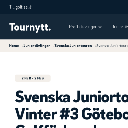
Till golf.se
Tournytt.
Proffstävlingar
Juniortä
Home
/
Juniortävlingar
/
Svenska Juniortouren
/
Svenska Juniortour
2 FEB
- 2 FEB
Svenska Juniort
Vinter #3 Göteb