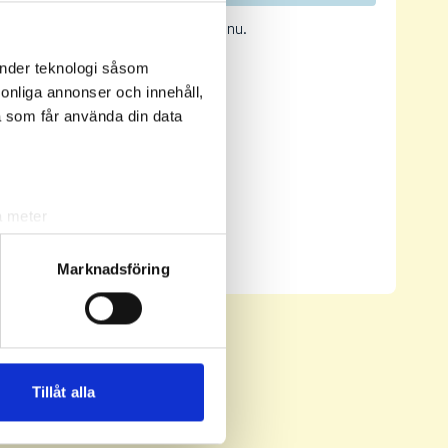
Inga resultat tillgängliga ännu.
änder teknologi såsom
rsonliga annonser och innehåll,
a som får använda din data
a meter
Senast uppdaterad:
09:29
k)
Se full leaderboard
ljsektionen
. Du kan ändra
Marknadsföring
andahålla funktioner för
n information från din enhet
 tur kombinera informationen
Tillåt alla
deras tjänster.