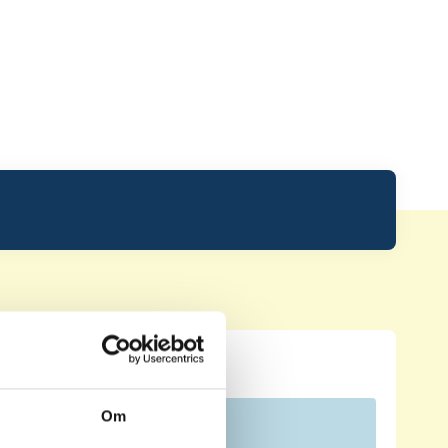
Leaderboard.
Om
Pos
Namn