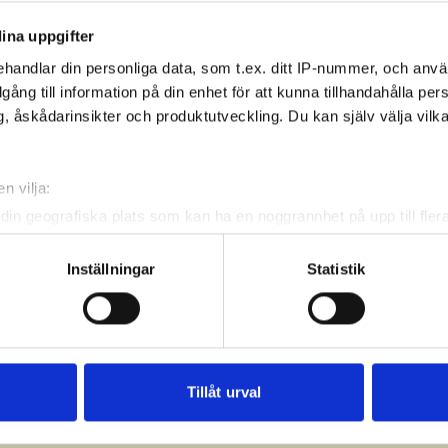
ina uppgifter
handlar din personliga data, som t.ex. ditt IP-nummer, och anv
illgång till information på din enhet för att kunna tillhandahålla pe
, åskådarinsikter och produktutveckling. Du kan själv välja vilk
n vilja:
din geografiska plats som kan ha en noggrannhet på upp till fler
om att aktivt skanna den för specifika kännetecken (fingeravtryc
rsonliga uppgifter behandlas och ställ in dina preferenser i
deta
Inställningar
Statistik
ke när som helst från cookie-förklaringen.
e för att anpassa innehållet och annonserna till användarna, tillh
vår trafik. Vi vidarebefordrar även sådana identifierare och anna
nnons- och analysföretag som vi samarbetar med. Dessa kan i sin
Tillåt urval
har tillhandahållit eller som de har samlat in när du har använt 