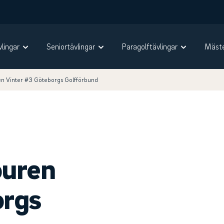
vlingar
Seniortävlingar
Paragolftävlingar
Mäste
en Vinter #3 Göteborgs Golfförbund
ouren
orgs