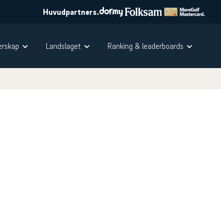
Huvudpartners.
rskap
Landslaget
Ranking & leaderboards