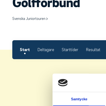
Golfförbund
Svenska Juniortouren
Start
Deltagare
Starttider
Resultat
Samtycke