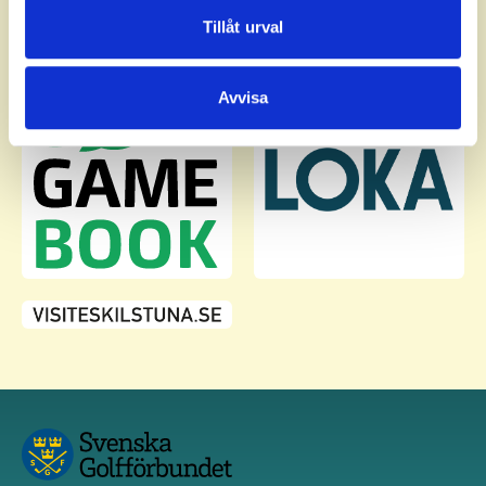
Dessa kan i sin tur kombinera informationen med annan
Tillåt urval
information som du har tillhandahållit eller som de har
samlat in när du har använt deras tjänster.
Avvisa