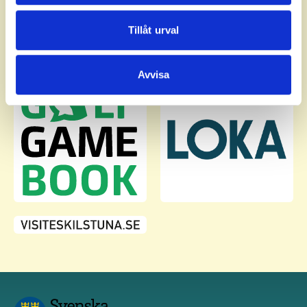
annons- och analysföretag som vi samarbetar med.
Dessa kan i sin tur kombinera informationen med annan
Tillåt urval
information som du har tillhandahållit eller som de har
samlat in när du har använt deras tjänster.
Avvisa