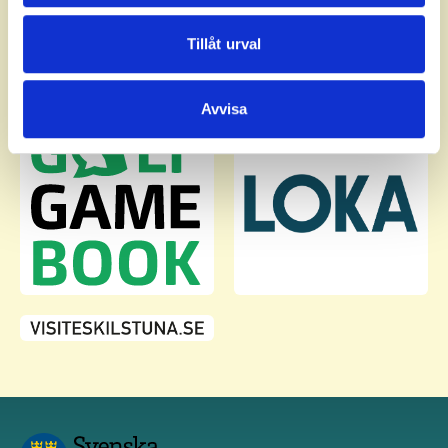
annons- och analysföretag som vi samarbetar med.
Dessa kan i sin tur kombinera informationen med annan
Tillåt urval
information som du har tillhandahållit eller som de har
samlat in när du har använt deras tjänster.
Avvisa