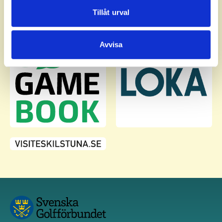
Dessa kan i sin tur kombinera informationen med annan
Tillåt urval
information som du har tillhandahållit eller som de har
samlat in när du har använt deras tjänster.
Avvisa