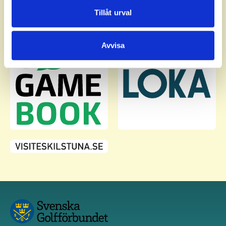
Dessa kan i sin tur kombinera informationen med annan
Tillåt urval
information som du har tillhandahållit eller som de har
samlat in när du har använt deras tjänster.
Avvisa