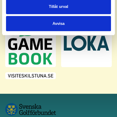
Dessa kan i sin tur kombinera informationen med annan
Tillåt urval
information som du har tillhandahållit eller som de har
samlat in när du har använt deras tjänster.
Avvisa