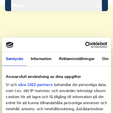
Meny
Leaderboard.
Samtycke
Information
Reklaminställningar
Om
Pos
Namn
1
PERSSON, Anders
PAR
Ansvarsfull användning av dina uppgifter
2
STRIDH, Matthew
PAR
Vi och
våra 1022 partners
behandlar din personliga data,
som t.ex. ditt IP-nummer, och använder teknologi såsom
3
KARLSSON, Håkan
PAR
cookies för att lagra och få tillgång till information på din
4
ELGMARK, Anne
PAR
enhet för att kunna tillhandahålla personliga annonser och
innehåll, annons- och innehållsmätning, åskådarinsikter
5
GAD, Pontus
PAR