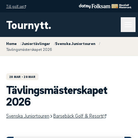
Till golf.se
Tournytt.
Home
/
Juniortävlingar
/
Svenska Juniortouren
/
Tävlingsmästerskapet 2026
28 MAR
- 28 MAR
Tävlingsmästerskapet
2026
Svenska Juniortouren
Barsebäck Golf & Resort