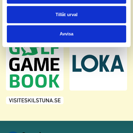
annons- och analysföretag som vi samarbetar med.
Dessa kan i sin tur kombinera informationen med annan
Tillåt urval
information som du har tillhandahållit eller som de har
samlat in när du har använt deras tjänster.
Avvisa