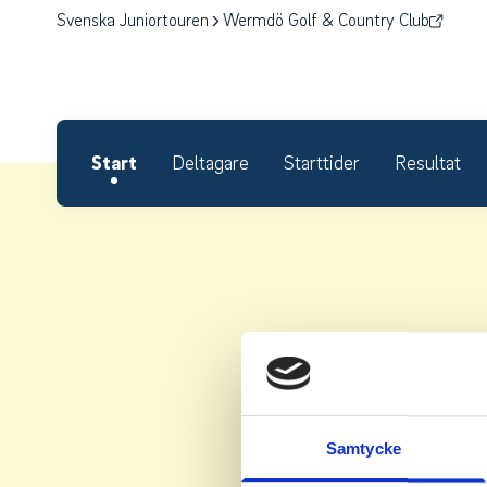
Svenska Juniortouren
Wermdö Golf & Country Club
Start
Deltagare
Starttider
Resultat
Samtycke