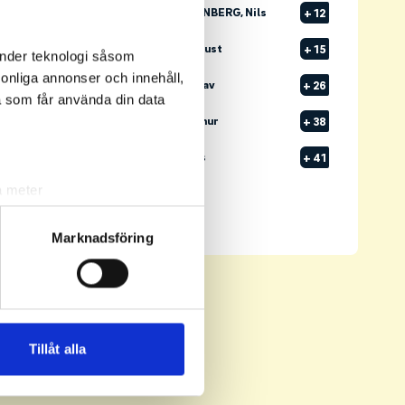
1
HJERTSSON WINBERG, Nils
+
12
2
WALLGREN, August
+
15
änder teknologi såsom
rsonliga annonser och innehåll,
3
DANEWID, Gustav
+
26
a som får använda din data
4
EKSTRAND, Arthur
+
38
5
WESSLAU, Linus
+
41
a meter
Senast uppdaterad:
22:53
k)
Se full leaderboard
ljsektionen
. Du kan ändra
Marknadsföring
andahålla funktioner för
n information från din enhet
 tur kombinera informationen
Tillåt alla
deras tjänster.