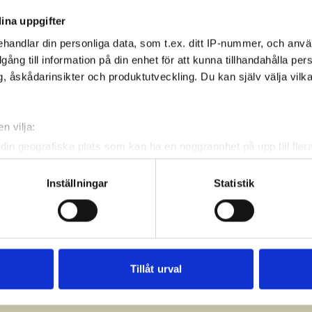
ina uppgifter
handlar din personliga data, som t.ex. ditt IP-nummer, och anv
illgång till information på din enhet för att kunna tillhandahålla pe
, åskådarinsikter och produktutveckling. Du kan själv välja vilk
n vilja:
din geografiska plats som kan ha en noggrannhet på upp till fler
om att aktivt skanna den för specifika kännetecken (fingeravtryc
rsonliga uppgifter behandlas och ställ in dina preferenser i
deta
Inställningar
Statistik
ke när som helst från cookie-förklaringen.
e för att anpassa innehållet och annonserna till användarna, tillh
vår trafik. Vi vidarebefordrar även sådana identifierare och anna
nnons- och analysföretag som vi samarbetar med. Dessa kan i sin
Tillåt urval
har tillhandahållit eller som de har samlat in när du har använt 