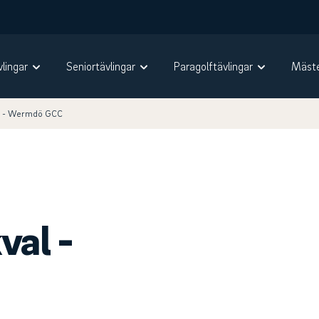
vlingar
Seniortävlingar
Paragolftävlingar
Mäste
l - Wermdö GCC
val -