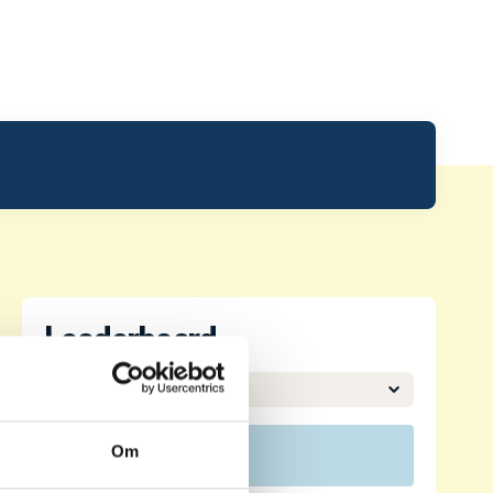
Leaderboard.
Om
Pos
Namn