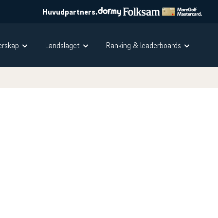
Huvudpartners.
rskap
Landslaget
Ranking & leaderboards