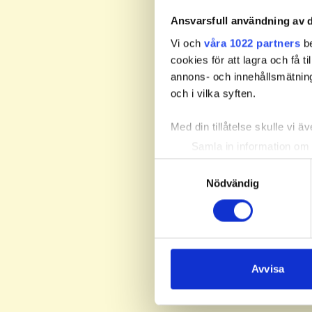
Ansvarsfull användning av d
Vi och
våra 1022 partners
be
cookies för att lagra och få t
annons- och innehållsmätning
och i vilka syften.
Med din tillåtelse skulle vi äve
Samla in information om 
Identifiera din enhet gen
Samtyckesval
Ta reda på mer om hur dina pe
Nödvändig
eller dra tillbaka ditt samtyc
Vi använder enhetsidentifierar
sociala medier och analysera 
till de sociala medier och a
Avvisa
med annan information som du 