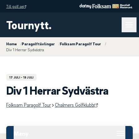
Till golf.se
Tournytt.
Home
/
Paragolftävlingar
/
Folksam Paragolf Tour
/
Div 1 Herrar Sydvästra
17 JULI
- 19 JULI
Div 1 Herrar Sydvästra
Folksam Paragolf Tour
Chalmers Golfklubb
Meny