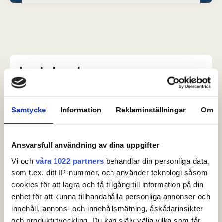
Leaderboard.
Pos
Namn
Samtycke
Information
Reklaminställningar
Om
1
7
JACOBSON, Fredrik
-10
T2
8
STERNER, Gustav
-1
Ansvarsfull användning av dina uppgifter
T2
17
ASPER-KARLSSON, Felix
-1
Vi och
våra 1022 partners
behandlar din personliga data,
som t.ex. ditt IP-nummer, och använder teknologi såsom
T4
31
FALK, Oscar
+
2
cookies för att lagra och få tillgång till information på din
enhet för att kunna tillhandahålla personliga annonser och
T4
8
DOCK, Filiph
+
2
innehåll, annons- och innehållsmätning, åskådarinsikter
Visa fler
och produktutveckling. Du kan själv välja vilka som får