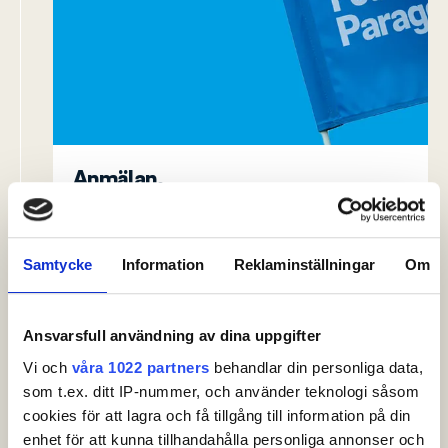
Anmälan.
Anmäl dig till SM Folksam Challenge!
Tävlingen spelas 16–17 augusti på Sand Golf
Club.
Samtycke
Information
Reklaminställningar
Om
Anmäl dig här
Ansvarsfull användning av dina uppgifter
Vi och
våra 1022 partners
behandlar din personliga data,
International Entry.
som t.ex. ditt IP-nummer, och använder teknologi såsom
Enter SM Folksam Challenge! The tournament
cookies för att lagra och få tillgång till information på din
will be held between the 16–17th of August, at
enhet för att kunna tillhandahålla personliga annonser och