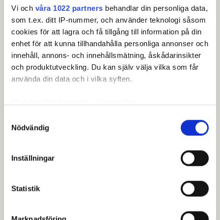
stänger den 19 augusti 2025 och sker vi Min
Vi och
våra 1022 partners
behandlar din personliga data,
Golf.
som t.ex. ditt IP-nummer, och använder teknologi såsom
cookies för att lagra och få tillgång till information på din
Anmäl dig här
enhet för att kunna tillhandahålla personliga annonser och
innehåll, annons- och innehållsmätning, åskådarinsikter
och produktutveckling. Du kan själv välja vilka som får
Om touren.
använda din data och i vilka syften.
SGF Senior Tour är touren för dig som vill spela
på bra, välpreparerade banor över hela landet –
Med din tillåtelse skulle vi även vilja:
i tuff konkurrens, bra stämning och härlig
Samla in information om din geografiska plats som
Samtyckesval
gemenskap.
Nödvändig
kan ha en noggrannhet på upp till flera meter
Klicka här för att läsa mer om touren.
Identifiera din enhet genom att aktivt skanna den för
specifika kännetecken (fingeravtryck)
Inställningar
Ta reda på mer om hur dina personliga uppgifter
behandlas och ställ in dina preferenser i
detaljsektionen
.
Statistik
Du kan ändra eller dra tillbaka ditt samtycke när som
helst från cookie-förklaringen.
Leaderboard.
Marknadsföring