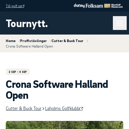
Till golf.se
Tournytt.
Home
/
Proffstävlingar
/
Cutter & Buck Tour
/
Crona Software Halland Open
2 SEP
- 4 SEP
Crona Software Halland
Open
Cutter & Buck Tour
Laholms Golfklubb