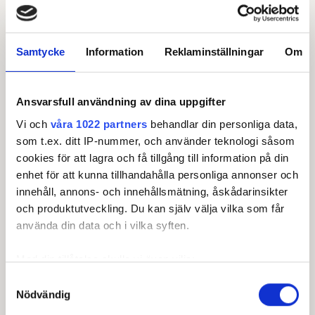
Samtycke
Information
Reklaminställningar
Om
Ansvarsfull användning av dina uppgifter
Vi och
våra 1022 partners
behandlar din personliga data,
Cutter & Buck Tour.
som t.ex. ditt IP-nummer, och använder teknologi såsom
Cutter & Buck Tour är den högsta proffstouren
cookies för att lagra och få tillgång till information på din
enhet för att kunna tillhandahålla personliga annonser och
för herrar i Sverige. Tillsammans med danska
innehåll, annons- och innehållsmätning, åskådarinsikter
Ecco Tour utgör touren den nordiska
och produktutveckling. Du kan själv välja vilka som får
sattelittouren Nordic Golf League. De fem
använda din data och i vilka syften.
högst placerade spelarna på Nordic Golf
Leagues Order of Merit erhåller
Med din tillåtelse skulle vi även vilja:
spelrättigheter på HotelPlanner Tour,
Samla in information om din geografiska plats som
undertouren till DP World Tour,
Samtyckesval
Nödvändig
kan ha en noggrannhet på upp till flera meter
nästkommande år.
Identifiera din enhet genom att aktivt skanna den för