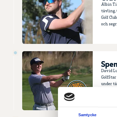
Albin Ti
tävling,
Golf Clu
och segr
Spen
David L
GolfStar
under tä
Samtycke