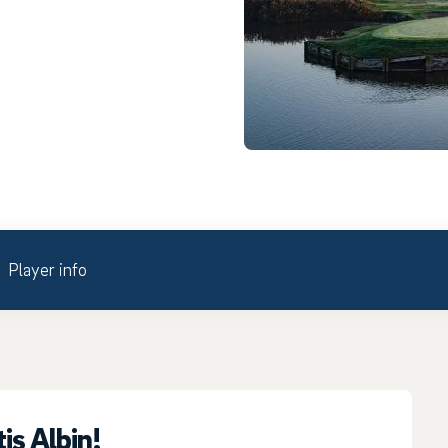
Player info
is Albin!