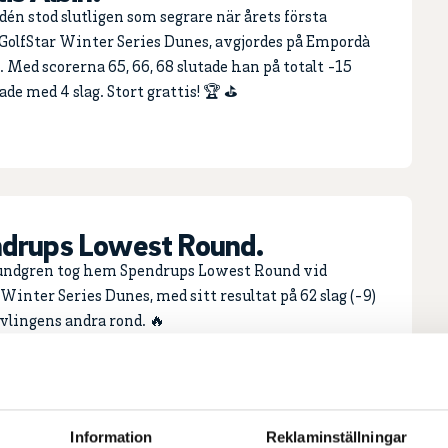
dén stod slutligen som segrare när årets första
 GolfStar Winter Series Dunes, avgjordes på Empordà
b. Med scorerna 65, 66, 68 slutade han på totalt -15
ade med 4 slag. Stort grattis! 🏆 ⛳
drups Lowest Round.
undgren tog hem Spendrups Lowest Round vid
 Winter Series Dunes, med sitt resultat på 62 slag (-9)
vlingens andra rond. 🔥
Information
Reklaminställningar