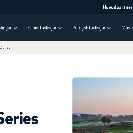
Huvudpartner
vlingar
Seniortävlingar
Paragolftävlingar
Mäste
 Dunes
Series