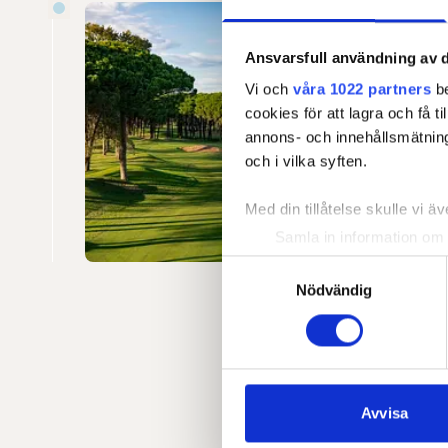
Empo
Ansvarsfull användning av d
I hjärta
Vi och
våra 1022 partners
be
som med
cookies för att lagra och få t
anses va
annons- och innehållsmätning
testas s
och i vilka syften.
designad
Med din tillåtelse skulle vi äve
Läs mer
Samla in information om 
Identifiera din enhet gen
Samtyckesval
Ta reda på mer om hur dina pe
Nödvändig
eller dra tillbaka ditt samtyc
Vi använder enhetsidentifierar
sociala medier och analysera 
till de sociala medier och a
Avvisa
med annan information som du 