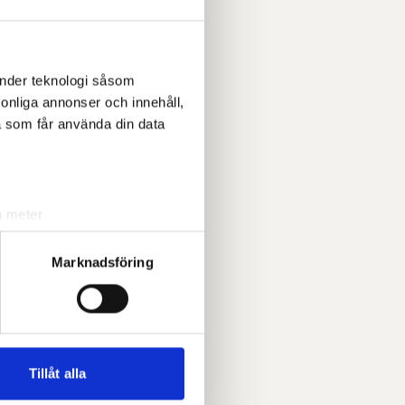
änder teknologi såsom
rsonliga annonser och innehåll,
a som får använda din data
a meter
k)
ljsektionen
. Du kan ändra
Marknadsföring
andahålla funktioner för
n information från din enhet
 tur kombinera informationen
Tillåt alla
deras tjänster.