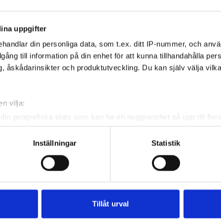
rdà Golf Club.
ina uppgifter
t av Costa Brava, Spanien, ligger Empordà Golf Club
handlar din personliga data, som t.ex. ditt IP-nummer, och anv
 sina två banor Empordà Du
n
es och Empordà Forest
illgång till information på din enhet för att kunna tillhandahålla pe
ra en av de bästa golfanläggningarna i landet. Här
, åskådarinsikter och produktutveckling. Du kan själv välja vilk
pelarens färdigheter av banornas olika karaktär, båda
e av Robert von Hagge och Rick Baril.
n vilja:
 om anläggningen.
din geografiska plats som kan ha en noggrannhet på upp till fler
om att aktivt skanna den för specifika kännetecken (fingeravtryc
rsonliga uppgifter behandlas och ställ in dina preferenser i
deta
Inställningar
Statistik
ke när som helst från cookie-förklaringen.
e för att anpassa innehållet och annonserna till användarna, tillh
vår trafik. Vi vidarebefordrar även sådana identifierare och anna
nnons- och analysföretag som vi samarbetar med. Dessa kan i sin
Tillåt urval
har tillhandahållit eller som de har samlat in när du har använt 