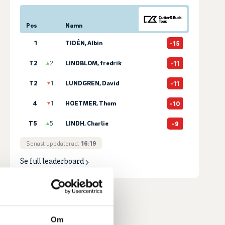
Pos
Namn
1
TIDÉN, Albin
-15
T2
2
LINDBLOM, fredrik
-11
T2
1
LUNDGREN, David
-11
4
1
HOETMER, Thom
-10
T5
5
LINDH, Charlie
-9
Senast uppdaterad:
16:19
Se full leaderboard
Om