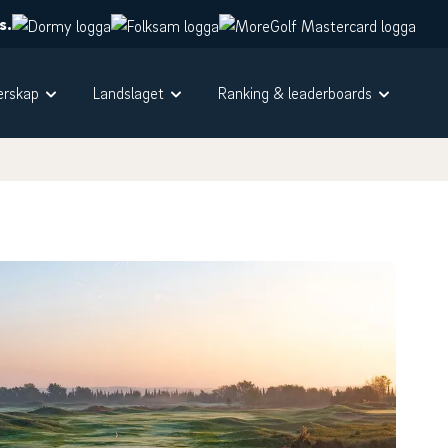
s.
rskap
Landslaget
Ranking & leaderboards