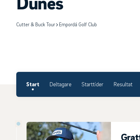
Dunes
Cutter & Buck Tour
Empordá Golf Club
Start
Deltagare
Starttider
Resultat
Gratt