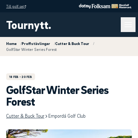
Till golf.se
Tournytt.
Home
/
Proffstävlingar
/
Cutter & Buck Tour
/
GolfStar Winter Series Forest
18 FEB
- 20 FEB
GolfStar Winter Series
Forest
Cutter & Buck Tour
Empordá Golf Club