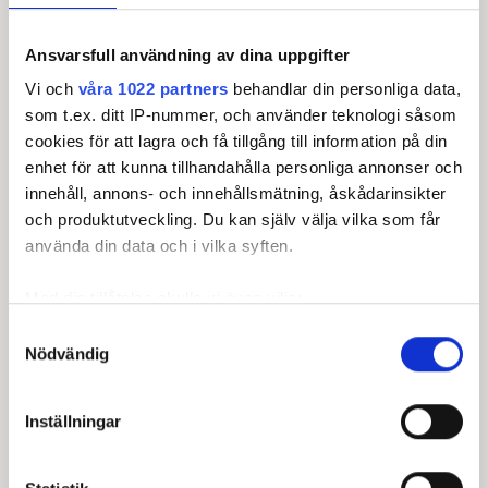
Empordà Golf Club.
I hjärtat av Costa Brava, Spanien, ligger
Ansvarsfull användning av dina uppgifter
Empordà Golf Club som med sina två banor
Vi och
våra 1022 partners
behandlar din personliga data,
Empordà Dunes och Empordà Forest anses
som t.ex. ditt IP-nummer, och använder teknologi såsom
vara en av de bästa golfanläggningarna i
cookies för att lagra och få tillgång till information på din
landet. Här testas spelarens färdigheter av
enhet för att kunna tillhandahålla personliga annonser och
banornas olika karaktär, båda designade av
innehåll, annons- och innehållsmätning, åskådarinsikter
Robert von Hagge och Rick Baril.
och produktutveckling. Du kan själv välja vilka som får
använda din data och i vilka syften.
Läs mer om anläggningen.
Med din tillåtelse skulle vi även vilja:
Samla in information om din geografiska plats som
Samtyckesval
Nödvändig
kan ha en noggrannhet på upp till flera meter
Identifiera din enhet genom att aktivt skanna den för
Leaderboard.
specifika kännetecken (fingeravtryck)
Inställningar
Ta reda på mer om hur dina personliga uppgifter
behandlas och ställ in dina preferenser i
detaljsektionen
.
Pos
Namn