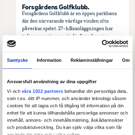
Forsgårdens Golfklubb.
Forsgårdens Golfklubb är en öppen parkbana
där den närvarande västliga vinden ofta
påverkar spelet. 27-hålsanläggningen har
tidigare varit arrangör för Scandinavian
Masters (1993 och 1996) och värnar om att
förvalta en hög kvalitet, fin finish, bra
gångvägar och effektiv avvattning för att
Samtycke
Information
Reklaminställningar
Om
erbjuda en bra bana under en lång säsong.
Läs mer om anläggningen
Ansvarsfull användning av dina uppgifter
Vi och
våra 1022 partners
behandlar din personliga data,
som t.ex. ditt IP-nummer, och använder teknologi såsom
cookies för att lagra och få tillgång till information på din
enhet för att kunna tillhandahålla personliga annonser och
innehåll, annons- och innehållsmätning, åskådarinsikter
och produktutveckling. Du kan själv välja vilka som får
använda din data och i vilka syften.