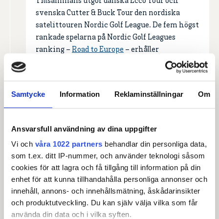
Tillsammans utgör danska Ecco Tour och
svenska Cutter & Buck Tour den nordiska
satelittouren Nordic Golf League. De fem högst
rankade spelarna på Nordic Golf Leagues
ranking –
Road to Europe
– erhåller
spelrättigheter på HotelPlanner Tour nästa år.
HotelPlanner Tour (tidigare European
Challenge Tour) är undertouren till DP World
Samtycke
Information
Reklaminställningar
Om
Tour.
Ansvarsfull användning av dina uppgifter
Vi och
våra 1022 partners
behandlar din personliga data,
som t.ex. ditt IP-nummer, och använder teknologi såsom
cookies för att lagra och få tillgång till information på din
enhet för att kunna tillhandahålla personliga annonser och
innehåll, annons- och innehållsmätning, åskådarinsikter
Huvudpartner
och produktutveckling. Du kan själv välja vilka som får
använda din data och i vilka syften.