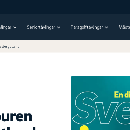
vlingar
Seniortävlingar
Paragolftävlingar
Mäste
ästergötland
ouren