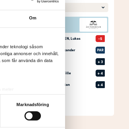
Om
Pos
Namn
1
LAUTRUP-NISSEN, Lukas
-5
änder teknologi såsom
2
1
ULLSTRÖM, Alexander
PAR
rsonliga annonser och innehåll,
a som får använda din data
3
1
MEIBY, Simon
+
3
T4
PETTERSSON, Ville
+
4
T4
JACOEL, Sebastian
+
4
a meter
k)
Senast uppdaterad:
13:10
ljsektionen
. Du kan ändra
Marknadsföring
Se full leaderboard
andahålla funktioner för