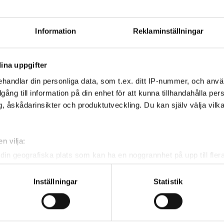
h näst högsta av tourens fyra nivåer:
division 3,
ngår i
SGF Golf Ranking
och
Information
Reklaminställningar
r 6,0 för pojkar och 10,0 för flickor.
isioner.
ina uppgifter
handlar din personliga data, som t.ex. ditt IP-nummer, och anv
illgång till information på din enhet för att kunna tillhandahålla pe
, åskådarinsikter och produktutveckling. Du kan själv välja vilk
n vilja:
din geografiska plats som kan ha en noggrannhet på upp till fler
om att aktivt skanna den för specifika kännetecken (fingeravtryc
rsonliga uppgifter behandlas och ställ in dina preferenser i
deta
Inställningar
Statistik
ke när som helst från cookie-förklaringen.
e för att anpassa innehållet och annonserna till användarna, tillh