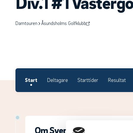
Div.1 #1 Västerg
Damtouren
Åsundsholms Golfklubb
Start
Deltagare
Starttider
Resultat
Om Svenska Juniortouren Di