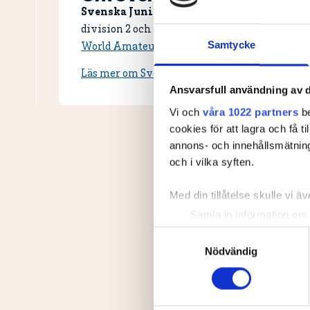
Svenska Juniortouren Elit är den tredje oc
division 2 och division 1 och elit. Tävlingen i
Samtycke
World Amateur Golf Ranking.
Handicapgräsen ä
Läs mer om Svenska Juniortouren och dess div
Ansvarsfull användning av d
Vi och
våra 1022 partners
be
cookies för att lagra och få t
annons- och innehållsmätning
och i vilka syften.
Med din tillåtelse skulle vi äve
Samla in information om 
Identifiera din enhet gen
Samtyckesval
Ta reda på mer om hur dina pe
Nödvändig
eller dra tillbaka ditt samtyc
Vi använder enhetsidentifierar