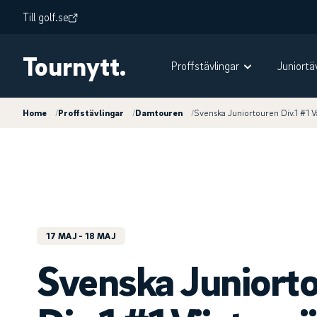
Till golf.se
Tournytt.
Proffstävlingar
Juniortä
Home
/
Proffstävlingar
/
Damtouren
/
Svenska Juniortouren Div.1 #1 V
17 MAJ
- 18 MAJ
Svenska Juniort