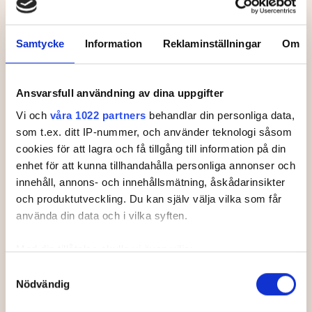
Svenska Juniortouren Elit är den andra av
tourens fyra nivåer:
division 3, division 2
och division 1 och elit. Handicapgränsen är
Samtycke
Information
Reklaminställningar
Om
10,0 för pojkar och 14,0 för flickor.
Läs mer om Svenska Juniortouren och dess
Ansvarsfull användning av dina uppgifter
divisioner.
Vi och
våra 1022 partners
behandlar din personliga data,
som t.ex. ditt IP-nummer, och använder teknologi såsom
cookies för att lagra och få tillgång till information på din
enhet för att kunna tillhandahålla personliga annonser och
innehåll, annons- och innehållsmätning, åskådarinsikter
Leaderboard.
och produktutveckling. Du kan själv välja vilka som får
använda din data och i vilka syften.
Med din tillåtelse skulle vi även vilja:
Pos
Namn
Samla in information om din geografiska plats som
Samtyckesval
Nödvändig
kan ha en noggrannhet på upp till flera meter
1
RISVÅG, Max
+
3
Identifiera din enhet genom att aktivt skanna den för