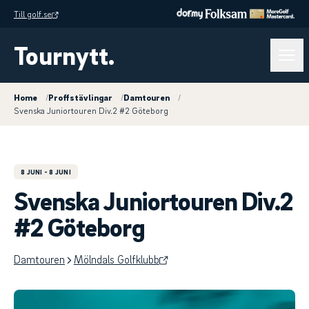
Till golf.se
Tournytt.
Home
/
Proffstävlingar
/
Damtouren
/
Svenska Juniortouren Div.2 #2 Göteborg
8 JUNI
- 8 JUNI
Svenska Juniortouren Div.2
#2 Göteborg
Damtouren
Mölndals Golfklubb