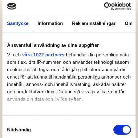
Svenska Juniortouren Division 3 är den
första av tourens fyra nivåer:
division 3,
division 2 och division 1 och elit.
Samtycke
Information
Reklaminställningar
Om
Handicapgränsen är 30,0 för pojkar och
flickor.
Läs mer om Svenska Juniortouren och dess
Ansvarsfull användning av dina uppgifter
divisioner.
Vi och
våra 1022 partners
behandlar din personliga data,
som t.ex. ditt IP-nummer, och använder teknologi såsom
cookies för att lagra och få tillgång till information på din
enhet för att kunna tillhandahålla personliga annonser och
innehåll, annons- och innehållsmätning, åskådarinsikter
Leaderboard.
och produktutveckling. Du kan själv välja vilka som får
använda din data och i vilka syften.
Med din tillåtelse skulle vi även vilja:
Samla in information om din geografiska plats som
Samtyckesval
Pos
Namn
Nödvändig
kan ha en noggrannhet på upp till flera meter
1
LINDMARK, Ella
+
2
Identifiera din enhet genom att aktivt skanna den för