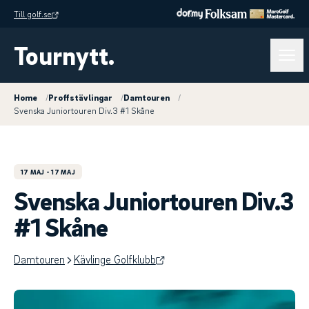
Till golf.se
Tournytt.
Home
/
Proffstävlingar
/
Damtouren
/
Svenska Juniortouren Div.3 #1 Skåne
17 MAJ
- 17 MAJ
Svenska Juniortouren Div.3
#1 Skåne
Damtouren
Kävlinge Golfklubb