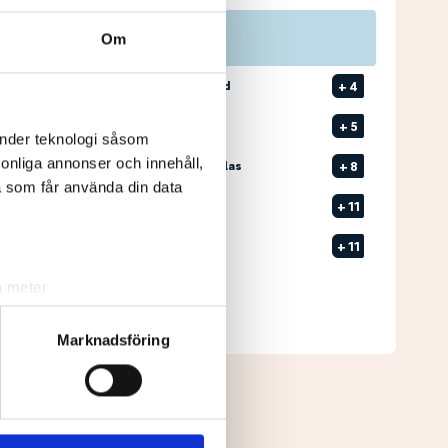
Om
Pos
Namn
1
ALVETOFT, Arvid
+
4
2
RISLUND, Otto
+
5
änder teknologi såsom
rsonliga annonser och innehåll,
3
LINDEBLAD, Niklas
+
8
a som får använda din data
T4
ÖNEFÄLDT, Karl
+
11
T4
UVÄNG, Gustaf
+
11
Senast uppdaterad:
13:07
a meter
k)
Se full leaderboard
ljsektionen
. Du kan ändra
Marknadsföring
andahålla funktioner för
n information från din enhet