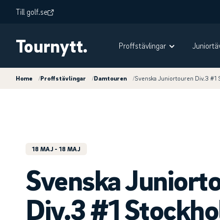
Till golf.se
Tournytt.
Proffstävlingar
Juniortä
Home
/
Proffstävlingar
/
Damtouren
/
Svenska Juniortouren Div.3 #1 
18 MAJ
- 18 MAJ
Svenska Juniort
Div.3 #1 Stockh