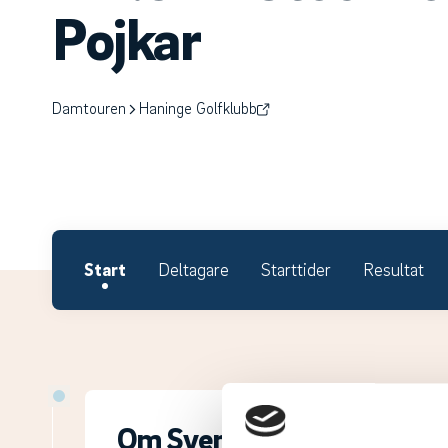
Pojkar
Damtouren
Haninge Golfklubb
Start
Deltagare
Starttider
Resultat
Om Svenska Juniortouren D