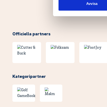
till de sociala medier och a
Avvisa
med annan information som du 
Officiella partners
Kategoripartner