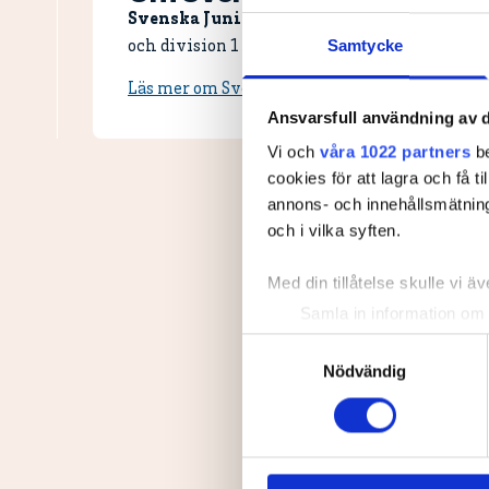
Svenska Juniortouren Division 3 är den fö
Samtycke
och division 1 och elit. Handicapgränsen är 30,
Läs mer om Svenska Juniortouren och dess div
Ansvarsfull användning av d
Vi och
våra 1022 partners
be
cookies för att lagra och få t
annons- och innehållsmätning
och i vilka syften.
Med din tillåtelse skulle vi äve
Samla in information om 
Identifiera din enhet gen
Samtyckesval
Ta reda på mer om hur dina pe
Nödvändig
eller dra tillbaka ditt samtyc
Vi använder enhetsidentifierar
sociala medier och analysera 