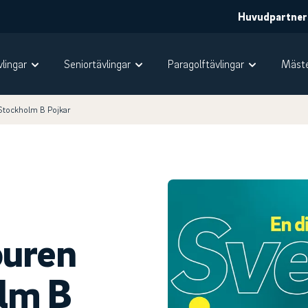
Huvudpartner
vlingar
Seniortävlingar
Paragolftävlingar
Mäste
Stockholm B Pojkar
ouren
olm B