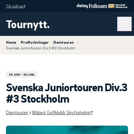
Till golf.se
Tournytt.
Home
/
Proffstävlingar
/
Damtouren
/
Svenska Juniortouren Div.3 #3 Stockholm
26 JUNI
- 26 JUNI
Svenska Juniortouren Div.3
#3 Stockholm
Damtouren
Mälarö Golfklubb Skytteholm