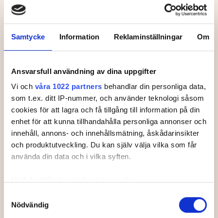
Svenska Juniortouren Division 3 är den
första av tourens fyra nivåer:
division 3,
division 2 och division 1 och elit.
Samtycke
Information
Reklaminställningar
Om
Handicapgränsen är 30,0 för pojkar och
flickor.
Läs mer om Svenska Juniortouren och dess
Ansvarsfull användning av dina uppgifter
divisioner.
Vi och
våra 1022 partners
behandlar din personliga data,
som t.ex. ditt IP-nummer, och använder teknologi såsom
cookies för att lagra och få tillgång till information på din
enhet för att kunna tillhandahålla personliga annonser och
innehåll, annons- och innehållsmätning, åskådarinsikter
Leaderboard.
och produktutveckling. Du kan själv välja vilka som får
använda din data och i vilka syften.
Med din tillåtelse skulle vi även vilja:
Samla in information om din geografiska plats som
Samtyckesval
Pos
Namn
Nödvändig
kan ha en noggrannhet på upp till flera meter
1
KLINT, Axel
-1
Identifiera din enhet genom att aktivt skanna den för