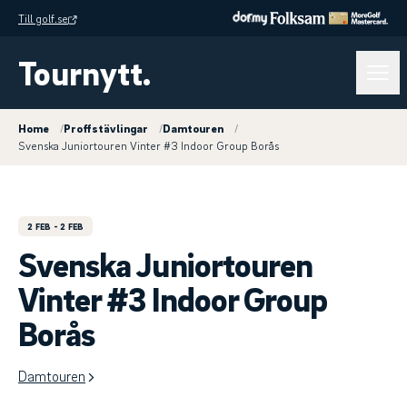
Till golf.se
Tournytt.
Home
/
Proffstävlingar
/
Damtouren
/
Svenska Juniortouren Vinter #3 Indoor Group Borås
2 FEB
- 2 FEB
Svenska Juniortouren
Vinter #3 Indoor Group
Borås
Damtouren