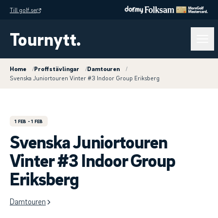
Till golf.se
Tournytt.
Home
/
Proffstävlingar
/
Damtouren
/
Svenska Juniortouren Vinter #3 Indoor Group Eriksberg
1 FEB
- 1 FEB
Svenska Juniortouren
Vinter #3 Indoor Group
Eriksberg
Damtouren