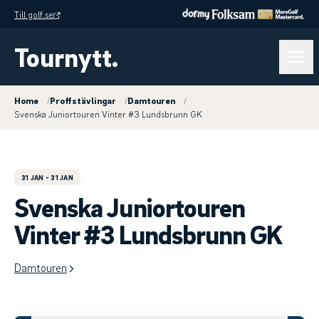
Till golf.se
Tournytt.
Home
/
Proffstävlingar
/
Damtouren
/
Svenska Juniortouren Vinter #3 Lundsbrunn GK
31 JAN
- 31 JAN
Svenska Juniortouren
Vinter #3 Lundsbrunn GK
Damtouren