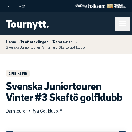
Till golf.se
Tournytt.
Home
/
Proffstävlingar
/
Damtouren
/
Svenska Juniortouren Vinter #3 Skaftö golfklubb
2 FEB
- 2 FEB
Svenska Juniortouren
Vinter #3 Skaftö golfklubb
Damtouren
Rya Golfklubb