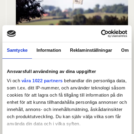
Samtycke
Information
Reklaminställningar
Om
Anmälan.
Spela D22, D50, D60 eller D70 på Glasrikets
Golfklubb. Anmälan stänger den 18 augusti
Ansvarsfull användning av dina uppgifter
och sker via Min Golf.
Vi och
våra 1022 partners
behandlar din personliga data,
Anmäl dig här.
som t.ex. ditt IP-nummer, och använder teknologi såsom
cookies för att lagra och få tillgång till information på din
enhet för att kunna tillhandahålla personliga annonser och
innehåll, annons- och innehållsmätning, åskådarinsikter
och produktutveckling. Du kan själv välja vilka som får
använda din data och i vilka syften.