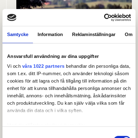
Samtycke
Information
Reklaminställningar
Om
Anmälan.
Spela H25 på Salems Golfklubb. Anmälan
Ansvarsfull användning av dina uppgifter
stänger den 9 juni och sker via Min Golf.
Vi och
våra 1022 partners
behandlar din personliga data,
Anmäl dig här.
som t.ex. ditt IP-nummer, och använder teknologi såsom
cookies för att lagra och få tillgång till information på din
enhet för att kunna tillhandahålla personliga annonser och
innehåll, annons- och innehållsmätning, åskådarinsikter
och produktutveckling. Du kan själv välja vilka som får
använda din data och i vilka syften.
Med din tillåtelse skulle vi även vilja:
Samla in information om din geografiska plats som
Samtyckesval