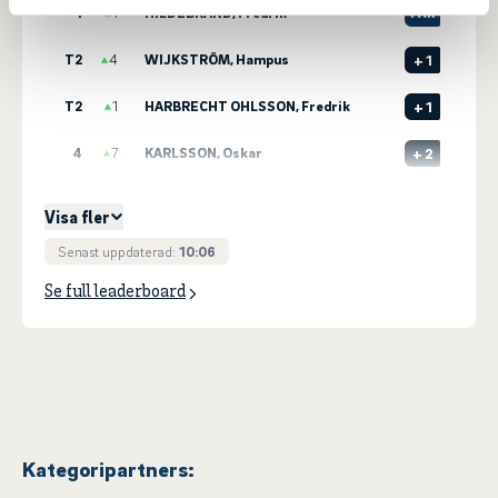
1
1
HILDEBRAND, Fredrik
PAR
T2
4
WIJKSTRÖM, Hampus
+
1
T2
1
HARBRECHT OHLSSON, Fredrik
+
1
4
7
KARLSSON, Oskar
+
2
5
3
WALLMO, Jonas
+
3
Visa fler
Senast uppdaterad:
10:06
Se full leaderboard
Kategoripartners: