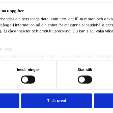
0 på Eslövs Golfklubb. Anmälan stänger den 5 maj
ina uppgifter
 via Min Golf.
handlar din personliga data, som t.ex. ditt IP-nummer, och anv
ig här.
illgång till information på din enhet för att kunna tillhandahålla pe
, åskådarinsikter och produktutveckling. Du kan själv välja vilk
n vilja:
din geografiska plats som kan ha en noggrannhet på upp till fler
ouren.
om att aktivt skanna den för specifika kännetecken (fingeravtryc
or Tour är touren för dig som vill spela på bra,
rsonliga uppgifter behandlas och ställ in dina preferenser i
deta
Inställningar
Statistik
rerade banor över hela landet – i tuff konkurrens, bra
ke när som helst från cookie-förklaringen.
g och härlig gemenskap. Touren består av 6–7
e för att anpassa innehållet och annonserna till användarna, tillh
r per säsong och spelas i nio olika åldersklasser.
vår trafik. Vi vidarebefordrar även sådana identifierare och anna
nnons- och analysföretag som vi samarbetar med. Dessa kan i sin
.
Tillåt urval
har tillhandahållit eller som de har samlat in när du har använt 