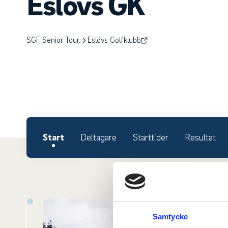
Eslövs GK
SGF Senior Tour.
Eslövs Golfklubb
Start
Deltagare
Starttider
Resultat
Samtycke
Anmä