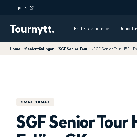
Till golf.se
Tournytt.
Proffstävlingar
Juniortä
Home
/
Seniortävlingar
/
SGF Senior Tour.
/
SGF Senior Tour H50 - Es
9 MAJ
- 10 MAJ
SGF Senior Tour 