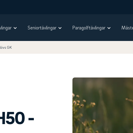
vlingar
Seniortävlingar
Paragolftävlingar
Mäste
lövs GK
H50 -