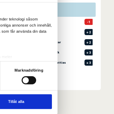
Pos
Namn
änder teknologi såsom
1
2
GYLLIN, Joakim
-1
rsonliga annonser och innehåll,
a som får använda din data
T2
3
BERG, Jonas
+
2
T2
1
HERTZMAN, Oscar
+
2
T4
3
RENBERG, Henrik
+
3
a meter
T4
4
PERNHEDEN, Mattias
+
3
k)
ljsektionen
. Du kan ändra
Marknadsföring
Senast uppdaterad:
13:27
Se full leaderboard
andahålla funktioner för
n information från din enhet
 tur kombinera informationen
Tillåt alla
deras tjänster.