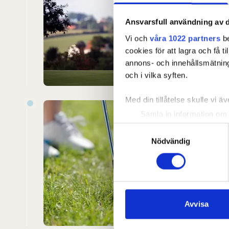
Spela H5
Ansvarsfull användning av d
och sker
Vi och
våra 1022 partners
be
Anmäl d
cookies för att lagra och få t
annons- och innehållsmätning
och i vilka syften.
Med din tillåtelse skulle vi äve
Samla in information om 
Om t
Identifiera din enhet gen
Samtyckesval
SGF Seni
Ta reda på mer om hur dina pe
Nödvändig
välprepa
eller dra tillbaka ditt samtyc
stämnin
Vi använder enhetsidentifierar
tävlinga
sociala medier och analysera 
till de sociala medier och a
Läs mer
Avvisa
med annan information som du 