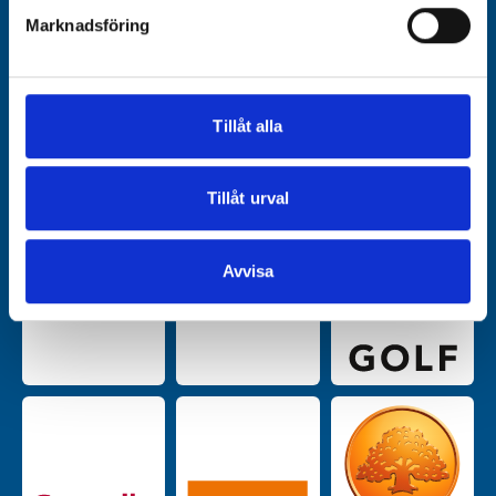
Marknadsföring
Vi använder enhetsidentifierare för att anpassa innehållet
och annonserna till användarna, tillhandahålla funktioner
för sociala medier och analysera vår trafik. Vi
vidarebefordrar även sådana identifierare och annan
Tillåt alla
information från din enhet till de sociala medier och
annons- och analysföretag som vi samarbetar med.
Dessa kan i sin tur kombinera informationen med annan
Tillåt urval
information som du har tillhandahållit eller som de har
samlat in när du har använt deras tjänster.
Avvisa