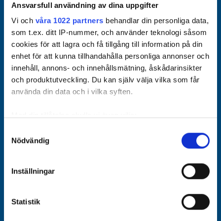
Ansvarsfull användning av dina uppgifter
Vi och
våra 1022 partners
behandlar din personliga data,
som t.ex. ditt IP-nummer, och använder teknologi såsom
cookies för att lagra och få tillgång till information på din
enhet för att kunna tillhandahålla personliga annonser och
innehåll, annons- och innehållsmätning, åskådarinsikter
och produktutveckling. Du kan själv välja vilka som får
Officiella partners
använda din data och i vilka syften.
Med din tillåtelse skulle vi även vilja:
Samla in information om din geografiska plats som
Samtyckesval
Nödvändig
kan ha en noggrannhet på upp till flera meter
Identifiera din enhet genom att aktivt skanna den för
specifika kännetecken (fingeravtryck)
Inställningar
Ta reda på mer om hur dina personliga uppgifter
behandlas och ställ in dina preferenser i
detaljsektionen
.
Statistik
Du kan ändra eller dra tillbaka ditt samtycke när som
helst från cookie-förklaringen.