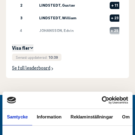
2
LINDSTEDT, Gustav
+
11
3
LINDSTEDT, William
+
23
4
JOHANSSON, Edvin
+
25
5
1
VIKANDER, Viktor
+
38
Visa fler
Senast uppdaterad:
10:39
Se full leaderboard
Huvudpartner
Samtycke
Information
Reklaminställningar
Om