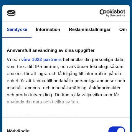
Officiella partners
Samtycke
Information
Reklaminställningar
Om
Ansvarsfull användning av dina uppgifter
Vi och
våra 1022 partners
behandlar din personliga data,
som t.ex. ditt IP-nummer, och använder teknologi såsom
cookies för att lagra och få tillgång till information på din
enhet för att kunna tillhandahålla personliga annonser och
innehåll, annons- och innehållsmätning, åskådarinsikter
och produktutveckling. Du kan själv välja vilka som får
använda din data och i vilka syften.
Med din tillåtelse skulle vi även vilja:
Samla in information om din geografiska plats som
Samtyckesval
Nödvändig
kan ha en noggrannhet på upp till flera meter