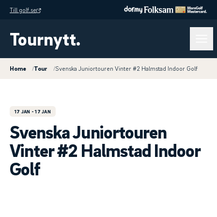
Till golf.se
Tournytt.
Home
/
Tour
/
Svenska Juniortouren Vinter #2 Halmstad Indoor Golf
17 JAN
- 17 JAN
Svenska Juniortouren
Vinter #2 Halmstad Indoor
Golf