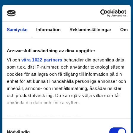
Officiella partners
Samtycke
Information
Reklaminställningar
Om
Ansvarsfull användning av dina uppgifter
Vi och
våra 1022 partners
behandlar din personliga data,
som t.ex. ditt IP-nummer, och använder teknologi såsom
cookies för att lagra och få tillgång till information på din
enhet för att kunna tillhandahålla personliga annonser och
innehåll, annons- och innehållsmätning, åskådarinsikter
och produktutveckling. Du kan själv välja vilka som får
använda din data och i vilka syften.
Med din tillåtelse skulle vi även vilja:
Samla in information om din geografiska plats som
Samtyckesval
Nödvändig
kan ha en noggrannhet på upp till flera meter