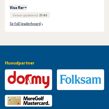
Visa fler
Senast uppdaterad:
21:45
Se full leaderboard
Huvudpartner