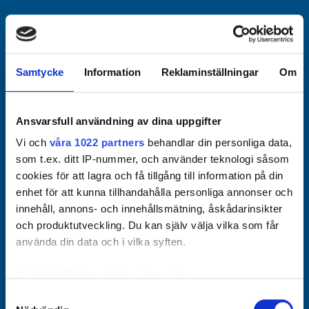
Officiella partners
Samtycke
Information
Reklaminställningar
Om
Ansvarsfull användning av dina uppgifter
Vi och
våra 1022 partners
behandlar din personliga data,
som t.ex. ditt IP-nummer, och använder teknologi såsom
cookies för att lagra och få tillgång till information på din
enhet för att kunna tillhandahålla personliga annonser och
innehåll, annons- och innehållsmätning, åskådarinsikter
och produktutveckling. Du kan själv välja vilka som får
använda din data och i vilka syften.
Med din tillåtelse skulle vi även vilja:
Samla in information om din geografiska plats som
Samtyckesval