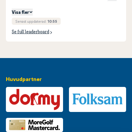
3
KANNIUS, Malte
+
59
Visa fler
Senast uppdaterad:
10:55
Se full leaderboard
Huvudpartner