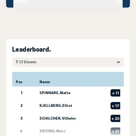
Meny
Leaderboard.
Pos
Namn
1
SPINNARS, Malte
+
11
2
KJELLBERG, Elliot
+
17
3
SCHILCHER, Vilhelm
+
20
4
SIESING, Marc
+
21