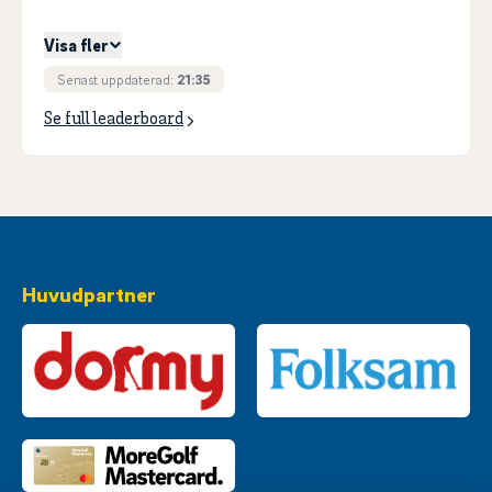
T5
SVAHN, Louie
+
25
Visa fler
Senast uppdaterad:
21:35
Se full leaderboard
Huvudpartner