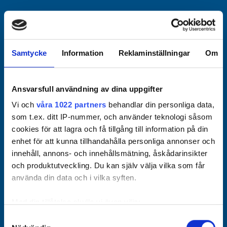
Officiella partners
Samtycke
Information
Reklaminställningar
Om
Ansvarsfull användning av dina uppgifter
Vi och
våra 1022 partners
behandlar din personliga data,
som t.ex. ditt IP-nummer, och använder teknologi såsom
cookies för att lagra och få tillgång till information på din
enhet för att kunna tillhandahålla personliga annonser och
innehåll, annons- och innehållsmätning, åskådarinsikter
och produktutveckling. Du kan själv välja vilka som får
använda din data och i vilka syften.
Med din tillåtelse skulle vi även vilja:
Samla in information om din geografiska plats som
Samtyckesval