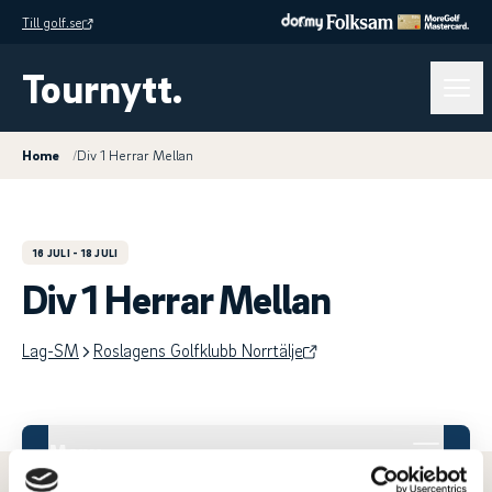
Till golf.se
Tournytt.
Home
/
Div 1 Herrar Mellan
16 JULI
- 18 JULI
Div 1 Herrar Mellan
Lag-SM
Roslagens Golfklubb Norrtälje
Meny