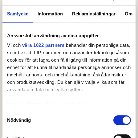
Samtycke
Information
Reklaminställningar
Om
Ansvarsfull användning av dina uppgifter
Leaderboard.
Vi och
våra 1022 partners
behandlar din personliga data,
som t.ex. ditt IP-nummer, och använder teknologi såsom
Pos
Lag
cookies för att lagra och få tillgång till information på din
enhet för att kunna tillhandahålla personliga annonser och
1
Upsala GK
-28
innehåll, annons- och innehållsmätning, åskådarinsikter
2
Roslagens GK Norrtälje
-16
och produktutveckling. Du kan själv välja vilka som får
använda din data och i vilka syften.
3
Kumla GK
+
9
Med din tillåtelse skulle vi även vilja:
4
Vreta Kloster GK
+
14
Samla in information om din geografiska plats som
Samtyckesval
5
Kårsta GK
+
18
Nödvändig
kan ha en noggrannhet på upp till flera meter
Visa fler
Identifiera din enhet genom att aktivt skanna den för
Senast uppdaterad:
16:49
specifika kännetecken (fingeravtryck)