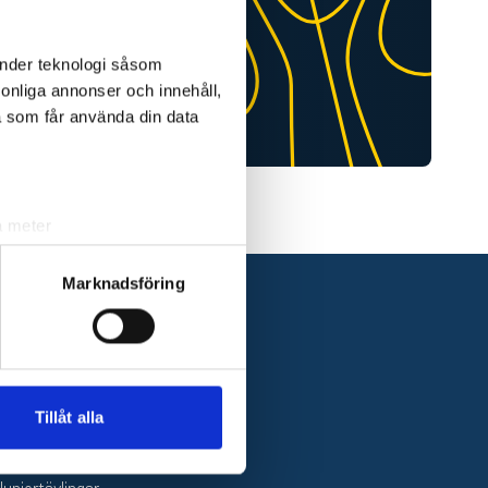
änder teknologi såsom
rsonliga annonser och innehåll,
a som får använda din data
a meter
k)
ljsektionen
. Du kan ändra
Marknadsföring
andahålla funktioner för
n information från din enhet
 tur kombinera informationen
Tillåt alla
Daniel Rosendahl
deras tjänster.
Juniortävlingar