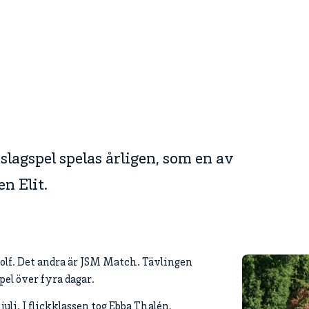
slagspel spelas årligen, som en av
n Elit.
golf. Det andra är JSM Match. Tävlingen
spel över fyra dagar.
uli. I flickklassen tog Ebba Thalén,