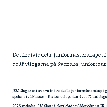
Det individuella juniormästerskapet i 
deltävlingarna på Svenska Juniortoure
JSM Slag är ett av två individuella juniormästerskap i 
spelas i två klasser – flickor och pojkar över 72 hål slag
2026 spelades JSM Slag på Norrköping Söderköping GK i j