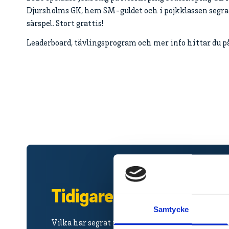
Djursholms GK, hem SM-guldet och i pojkklassen segra
särspel. Stort grattis!
Leaderboard, tävlingsprogram och mer info hittar du p
Tidigare segrare.
Samtycke
Vilka har segrat i JSM Slagspel genom historien