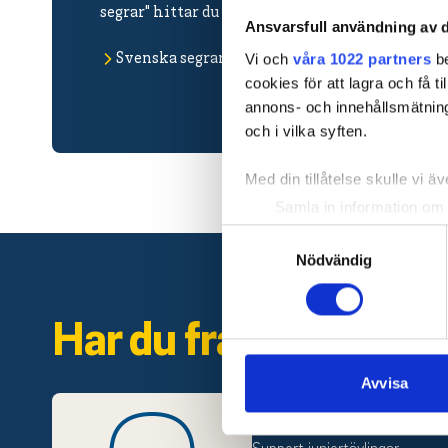
segrar" hittar du alla tidigare guldmedaljörer.
Ansvarsfull användning av d
Vi och
våra 1022 partners
be
Svenska segrar
cookies för att lagra och få t
annons- och innehållsmätning
och i vilka syften.
Med din tillåtelse skulle vi äve
Samla in information om 
Identifiera din enhet gen
Samtyckesval
Ta reda på mer om hur dina pe
Nödvändig
eller dra tillbaka ditt samtyc
Har du frågor? Konta
Vi använder enhetsidentifierar
sociala medier och analysera 
till de sociala medier och a
Avvisa
Juniorkansliet
med annan information som du 
Support juniortävlingar