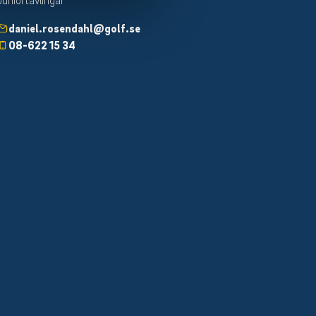
daniel.rosendahl@golf.se
08-622 15 34