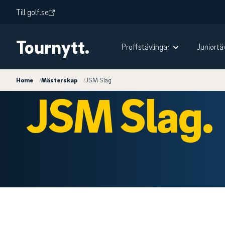
Till golf.se
Tournytt.
Proffstävlingar
Juniortä
Home
/
Mästerskap
/
JSM Slag
JSM Slag.