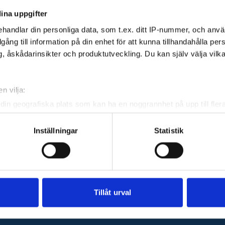
ina uppgifter
handlar din personliga data, som t.ex. ditt IP-nummer, och anv
illgång till information på din enhet för att kunna tillhandahålla pe
, åskådarinsikter och produktutveckling. Du kan själv välja vilk
n vilja:
din geografiska plats som kan ha en noggrannhet på upp till fler
om att aktivt skanna den för specifika kännetecken (fingeravtryc
rsonliga uppgifter behandlas och ställ in dina preferenser i
deta
Inställningar
Statistik
ke när som helst från cookie-förklaringen.
kta:
e för att anpassa innehållet och annonserna till användarna, tillh
vår trafik. Vi vidarebefordrar även sådana identifierare och anna
nnons- och analysföretag som vi samarbetar med. Dessa kan i sin
Tillåt urval
har tillhandahållit eller som de har samlat in när du har använt 