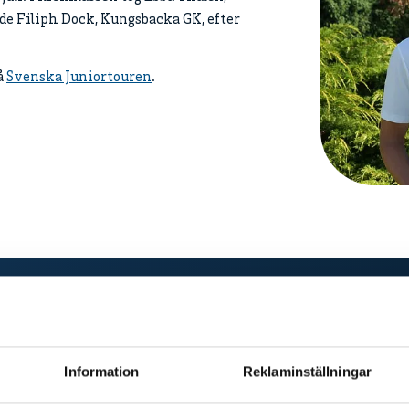
de Filiph Dock, Kungsbacka GK, efter
å
Svenska Juniortouren
.
Information
Reklaminställningar
? På sidan "Svenska