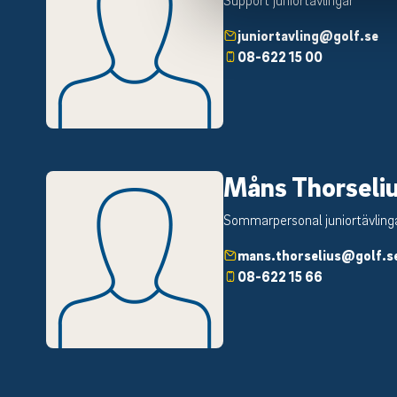
juniortavling@golf.se
08-622 15 00
Måns Thorseli
Sommarpersonal juniortävling
mans.thorselius@golf.s
08-622 15 66